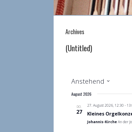
Archives
(Untitled)
Anstehend
Datum
August 2026
wählen.
27. August 2026, 12:30
-
13
DO.
27
Kleines Orgelkonz
Johannis-Kirche
An der J