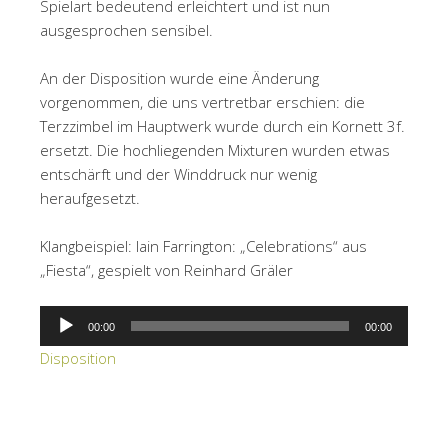
Spielart bedeutend erleichtert und ist nun
ausgesprochen sensibel.
An der Disposition wurde eine Änderung
vorgenommen, die uns vertretbar erschien: die
Terzzimbel im Hauptwerk wurde durch ein Kornett 3f.
ersetzt. Die hochliegenden Mixturen wurden etwas
entschärft und der Winddruck nur wenig
heraufgesetzt.
Klangbeispiel: Iain Farrington: „Celebrations“ aus
„Fiesta“, gespielt von Reinhard Gräler
Audio-
00:00
00:00
Player
Disposition